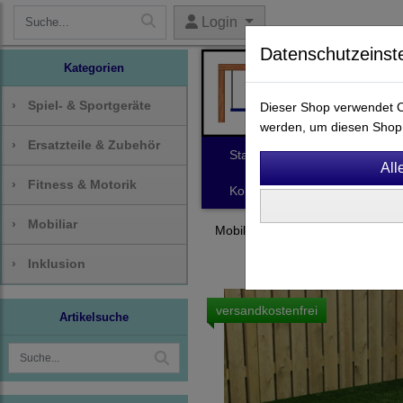
Login
Datenschutzeinst
Kategorien
›
Spiel- & Sportgeräte
Dieser Shop verwendet Co
werden, um diesen Shop 
›
Ersatzteile & Zubehör
Start
Spiel- & Sportgeräte
›
Fitness & Motorik
Kontakt
›
Mobiliar
Mobiliar
Bänke & Tische
›
Inklusion
versandkostenfrei
Artikelsuche