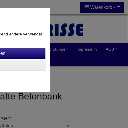
Warenkorb -
ährend andere verwendet
Inklusion
Spielplatzprüfungen
Impressum
AGB
latte Betonbank
ungen: