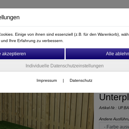
ellungen
okies. Einige von ihnen sind essenziell (z.B. für den Warenkorb), w
und Ihre Erfahrung zu verbessern.
Ersatzteile & Zubehör
Fitness & Motorik
Mobiliar
Individuelle Datenschutzeinstellungen
Impressum
|
Datenschutz
Unterp
Artikel-Nr.:
UP.BA
Andere Ausführ