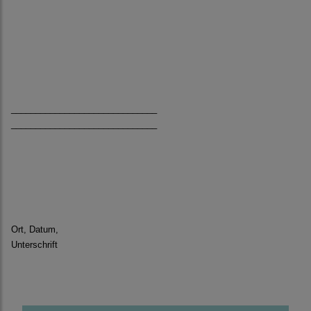
______________________________
______________________________
Ort, Datum,
Unterschrift