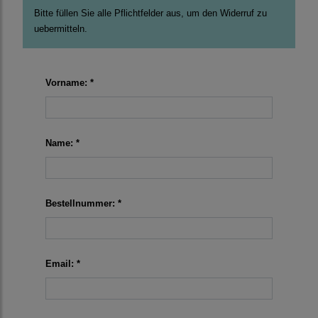
Bitte füllen Sie alle Pflichtfelder aus, um den Widerruf zu
uebermitteln.
Vorname: *
Name: *
Bestellnummer: *
Email: *