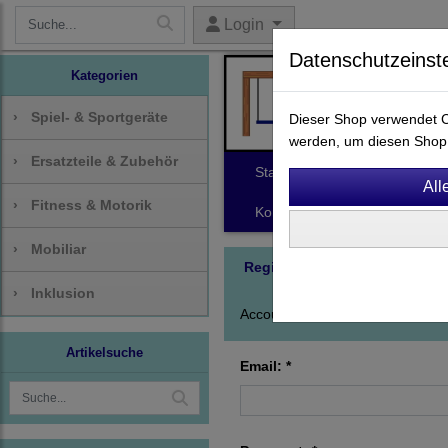
Login
Datenschutzeinst
Kategorien
›
Spiel- & Sportgeräte
Dieser Shop verwendet Co
werden, um diesen Shop 
›
Ersatzteile & Zubehör
Start
Spiel- & Sportgeräte
›
Fitness & Motorik
Kontakt
›
Mobiliar
Registrierung
›
Inklusion
Account-Informationen:
Artikelsuche
Email: *