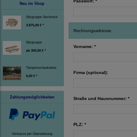
Passwort: *
Neu im Shop
Sitzgruppe Sechseck
3.875,00 € *
Rechnungsadresse:
Sitzgruppe
Vorname: *
ab
300,00 € *
Tampenschaukelsitz
Firma (optional):
0,00 € *
Zahlungsmöglichkeiten
Straße und Hausnummer: *
PLZ: *
Vorkasse per Überweisung