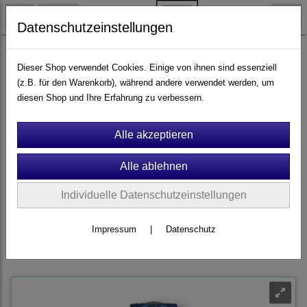
Datenschutzeinstellungen
Spiel- & Sportgeräte
Pumpen
Dieser Shop verwendet Cookies. Einige von ihnen sind essenziell
(z.B. für den Warenkorb), während andere verwendet werden, um
diesen Shop und Ihre Erfahrung zu verbessern.
Filter
Sortierung wählen
Wir laden Sie herzlich dazu ein, sich als Kunde
(privat, geschäftlich
oder Kommune)
bei uns zu
registrieren
, damit Sie Ihre Daten
speichern, vorige Bestellungen abrufen und mit Merkzetteln arbeiten,
können.
Individuelle Datenschutzeinstellungen
Darüber hinaus erhalten kommunale Einrichtungen und Betreiber
Impressum
|
Datenschutz
einen
Rabatt
und die Möglichkeit,
auf Rechnung
zu bezahlen.