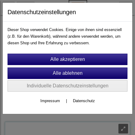
Datenschutzeinstellungen
Ersatzteile & Zubehör
Brett- und Ballspiele
Tischkicker
Dieser Shop verwendet Cookies. Einige von ihnen sind essenziell
(z.B. für den Warenkorb), während andere verwendet werden, um
diesen Shop und Ihre Erfahrung zu verbessern.
Filter
Sortierung wählen
Wir laden Sie herzlich dazu ein, sich als Kunde
(privat, geschäftlich
oder Kommune)
bei uns zu
registrieren
, damit Sie Ihre Daten
speichern, vorige Bestellungen abrufen und mit Merkzetteln arbeiten,
können.
Individuelle Datenschutzeinstellungen
Darüber hinaus erhalten kommunale Einrichtungen und Betreiber
Impressum
|
Datenschutz
einen
Rabatt
und die Möglichkeit,
auf Rechnung
zu bezahlen.