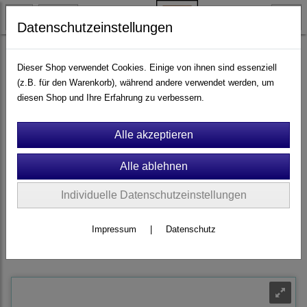
Datenschutzeinstellungen
Ersatzteile & Zubehör
Brett- und Ballspiele
Brettspiele
Dieser Shop verwendet Cookies. Einige von ihnen sind essenziell
(z.B. für den Warenkorb), während andere verwendet werden, um
diesen Shop und Ihre Erfahrung zu verbessern.
Filter
Sortierung wählen
Wir laden Sie herzlich dazu ein, sich als Kunde
(privat, geschäftlich
oder Kommune)
bei uns zu
registrieren
, damit Sie Ihre Daten
speichern, vorige Bestellungen abrufen und mit Merkzetteln arbeiten,
können.
Individuelle Datenschutzeinstellungen
Darüber hinaus erhalten kommunale Einrichtungen und Betreiber
Impressum
|
Datenschutz
einen
Rabatt
und die Möglichkeit,
auf Rechnung
zu bezahlen.