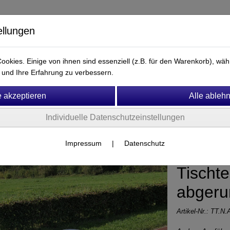
ellungen
okies. Einige von ihnen sind essenziell (z.B. für den Warenkorb), w
und Ihre Erfahrung zu verbessern.
Ersatzteile & Zubehör
Fitness & Motorik
Mobiliar
Individuelle Datenschutzeinstellungen
und Ballspiele
Tischtennis
Impressum
|
Datenschutz
Tischte
abgeru
Artikel-Nr.:
TT.N.