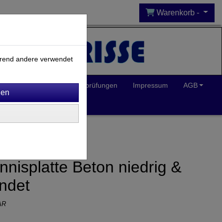
Warenkorb -
ährend andere verwendet
Inklusion
Spielplatzprüfungen
Impressum
AGB
nnisplatte Beton niedrig &
ndet
AR