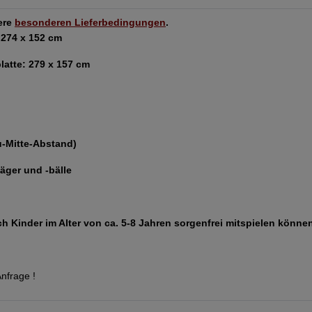
sere
besonderen Lieferbedingungen
.
274 x 152 cm
atte: 279 x 157 cm
u-Mitte-Abstand)
läger und -bälle
h Kinder im Alter von ca. 5-8 Jahren sorgenfrei mitspielen können
nfrage !