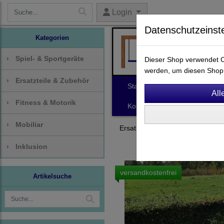
Login
Datenschutzeinst
Kategorien
›
Spiel- & Sportgeräte
Dieser Shop verwendet Co
werden, um diesen Shop 
›
Ersatzteile & Zubehör
Start
Spiel- & Sportgeräte
›
Fitness & Motorik
Kontakt
›
Mobiliar
Ersatzteile & Zubehör
Brett- 
›
Inklusion
versandkostenfrei
Artikelsuche