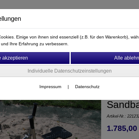
ellungen
okies. Einige von ihnen sind essenziell (z.B. für den Warenkorb), w
und Ihre Erfahrung zu verbessern.
Ersatzteile & Zubehör
Fitness & Motorik
Mobiliar
Individuelle Datenschutzeinstellungen
Wasserspielgeräte
Impressum
|
Datenschutz
Sandb
Artikel-Nr.:
22123
1.785,00 