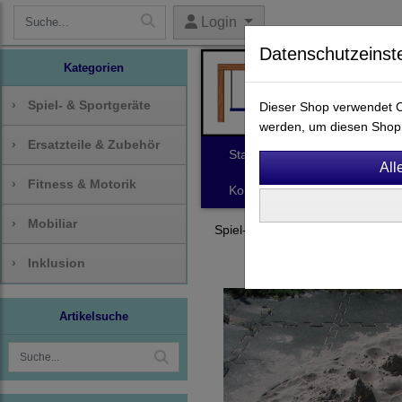
Login
Datenschutzeinst
Kategorien
›
Spiel- & Sportgeräte
Dieser Shop verwendet Co
werden, um diesen Shop 
›
Ersatzteile & Zubehör
Start
Spiel- & Sportgeräte
›
Fitness & Motorik
Kontakt
›
Mobiliar
Spiel- & Sportgeräte
Sand- & 
›
Inklusion
Artikelsuche