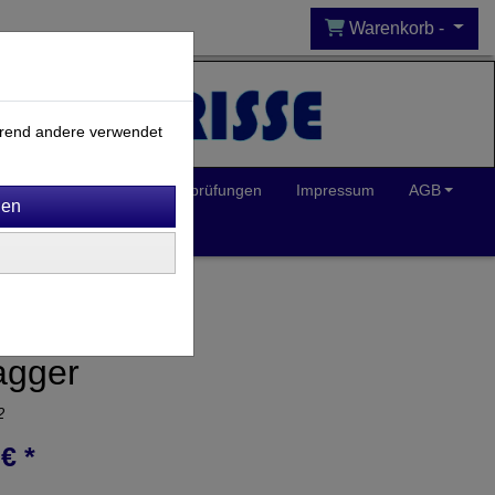
Warenkorb -
ährend andere verwendet
Inklusion
Spielplatzprüfungen
Impressum
AGB
agger
2
€ *