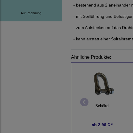
- bestehend aus 2 aneinander m
Auf Rechnung
- mit Seilführung und Befestigu
- zum Aufstecken auf das Drahts
- kann anstatt einer Spiralbre
Ähnliche Produkte:
Schäkel
ab
2,96 € *