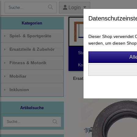
Login
Datenschutzeinst
Kategorien
›
Spiel- & Sportgeräte
Dieser Shop verwendet Co
werden, um diesen Shop 
›
Ersatzteile & Zubehör
Start
Spiel- & Sportgeräte
›
Fitness & Motorik
Kontakt
›
Mobiliar
Ersatzteile & Zubehör
Seilba
›
Inklusion
Artikelsuche