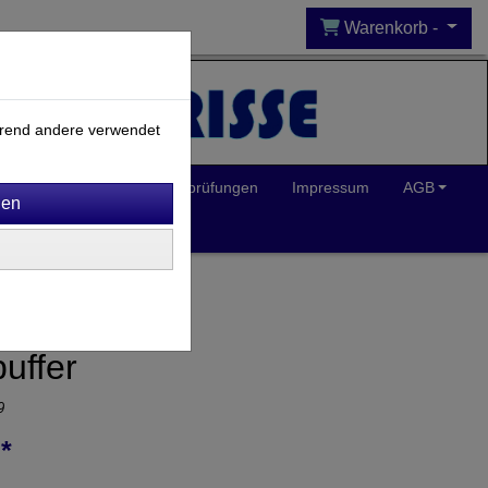
Warenkorb -
ährend andere verwendet
Inklusion
Spielplatzprüfungen
Impressum
AGB
uffer
9
*