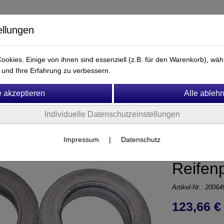
ellungen
okies. Einige von ihnen sind essenziell (z.B. für den Warenkorb), w
und Ihre Erfahrung zu verbessern.
Ersatzteile & Zubehör
Fitness & Motorik
Mobiliar
Individuelle Datenschutzeinstellungen
hn
Impressum
|
Datenschutz
Reifenp
Artikel-Nr.:
20064
123,66 € 