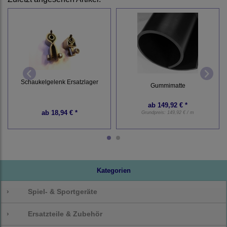
Schaukelgelenk Ersatzlager
Gummimatte
ab
149,92 € *
ab
18,94 € *
Grundpreis:
149,92 € / m
Kategorien
›
Spiel- & Sportgeräte
›
Ersatzteile & Zubehör