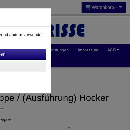
Warenkorb -
ährend andere verwendet
Inklusion
Spielplatzprüfungen
Impressum
AGB
uppe / (Ausführung) Hocker
27
ungen: