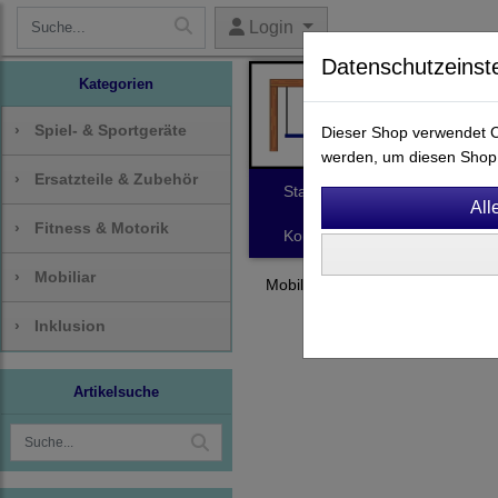
Login
Datenschutzeinst
Kategorien
›
Spiel- & Sportgeräte
Dieser Shop verwendet Co
werden, um diesen Shop 
›
Ersatzteile & Zubehör
Start
Spiel- & Sportgeräte
›
Fitness & Motorik
Kontakt
›
Mobiliar
Mobiliar
Picknickset
›
Inklusion
Artikelsuche