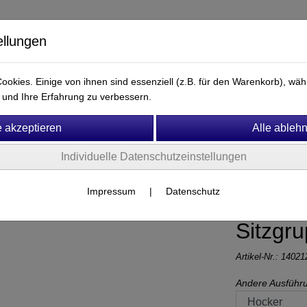
ellungen
okies. Einige von ihnen sind essenziell (z.B. für den Warenkorb), w
und Ihre Erfahrung zu verbessern.
Ersatzteile & Zubehör
Fitness & Motorik
Mobiliar
Individuelle Datenschutzeinstellungen
Impressum
|
Datenschutz
Sitzgr
Artikel-Nr.:
14021
Andere Ausführ